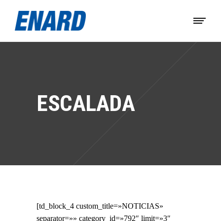
ESCALADA
[td_block_4 custom_title=»NOTICIAS»
separator=»» category_id=»792″ limit=»3″