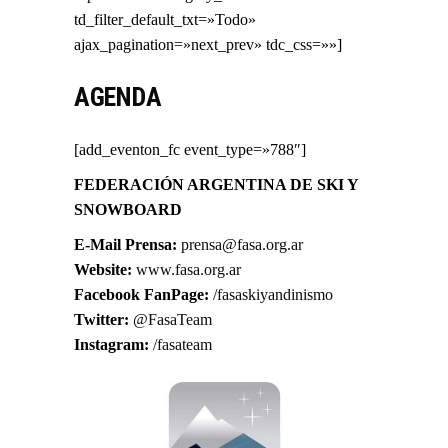
td_filter_default_txt=»Todo»
ajax_pagination=»next_prev» tdc_css=»»]
AGENDA
[add_eventon_fc event_type=»788″]
FEDERACIÓN ARGENTINA DE SKI Y
SNOWBOARD
E-Mail Prensa:
prensa@fasa.org.ar
Website:
www.fasa.org.ar
Facebook FanPage:
/fasaskiyandinismo
Twitter:
@FasaTeam
Instagram:
/fasateam