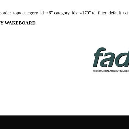
der_top» category_id=»6″ category_ids=»179″ td_filter_default_tx
O Y WAKEBOARD