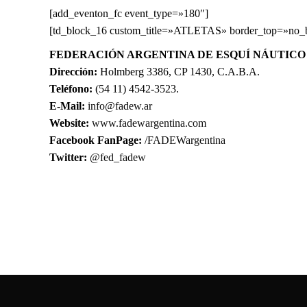
[add_eventon_fc event_type=»180″]
[td_block_16 custom_title=»ATLETAS» border_top=»no_bor
FEDERACIÓN ARGENTINA DE ESQUÍ­ NÁUTIC
Dirección:
Holmberg 3386, CP 1430, C.A.B.A.
Teléfono:
(54 11) 4542-3523.
E-Mail:
info@fadew.ar
Website:
www.fadewargentina.com
Facebook FanPage:
/FADEWargentina
Twitter:
@fed_fadew