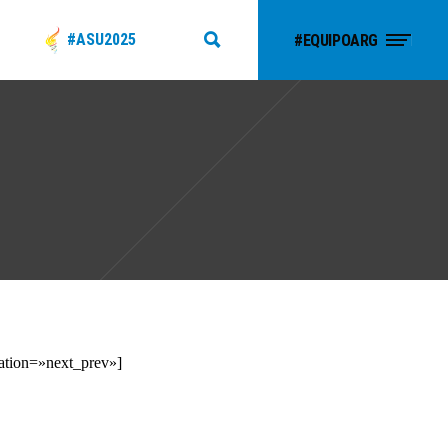
#ASU2025
#EQUIPOARG
ation=»next_prev»]