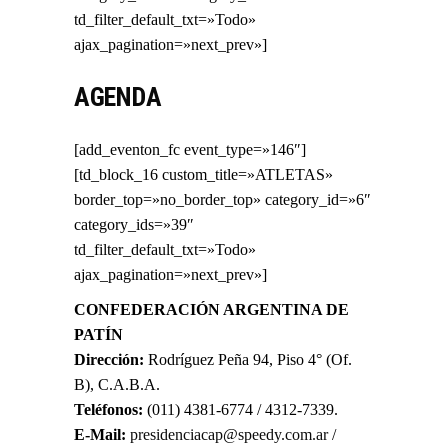
td_filter_default_txt=»Todo»
ajax_pagination=»next_prev»]
AGENDA
[add_eventon_fc event_type=»146″]
[td_block_16 custom_title=»ATLETAS»
border_top=»no_border_top» category_id=»6″
category_ids=»39″
td_filter_default_txt=»Todo»
ajax_pagination=»next_prev»]
CONFEDERACIÓN ARGENTINA DE
PATÍ­N
Dirección:
Rodríguez Peña 94, Piso 4° (Of.
B), C.A.B.A.
Teléfonos:
(011) 4381-6774 / 4312-7339.
E-Mail:
presidenciacap@speedy.com.ar
/