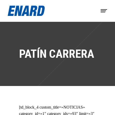
PATÍN CARRERA
[td_block_4 custom_title=»NOTICIAS»
category_id=»1″ category_ids=»93″ limit=»3″