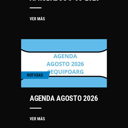
Baltazar Itria y Rubén Rézola) – 500 m
K4 Senior Femenino (Brenda Rojas, Magdalena Garro,
VER MÁS
Candelaria Sequeira y Lucía Dalto) – 500 m
Aramis Sánchez Ayala – C1 500 m
🙏🏼 Gracias a nuestro patrocinador @assistcard por
acompañar al #EquipoARG
¡Felicitaciones a todo el equipo ! 💪💙🤍
614
39
NOTICIAS
AGENDA AGOSTO 2026
VER MÁS