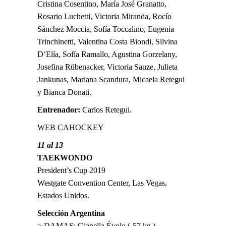
Cristina Cosentino, María José Granatto,
Rosario Luchetti, Victoria Miranda, Rocío
Sánchez Moccia, Sofía Toccalino, Eugenia
Trinchinetti, Valentina Costa Biondi, Silvina
D’Elía, Sofía Ramallo, Agustina Gorzelany,
Josefina Rübenacker, Victoria Sauze, Julieta
Jankunas, Mariana Scandura, Micaela Retegui
y Bianca Donati.
Entrenador:
Carlos Retegui.
WEB CAHOCKEY
11 al 13
TAEKWONDO
President’s Cup 2019
Westgate Convention Center, Las Vegas,
Estados Unidos.
Selección Argentina
> DAMAS: Gianella Évolo (-57 kg.).