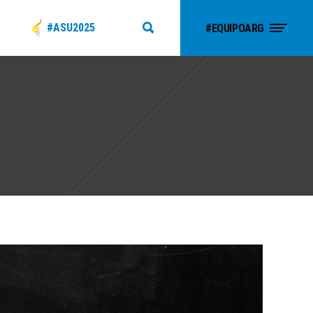
#ASU2025
#EQUIPOARG