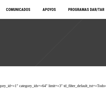
COMUNICADOS
APOYOS
PROGRAMAS DAR/TAR
ry_id=»1″ category_ids=»64″ limit=»3″ td_filter_default_txt=»Todo