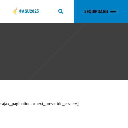
#ASU2025
#EQUIPOARG
» ajax_pagination=»next_prev» tdc_css=»»]