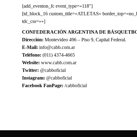
[add_eventon_fc event_type=»118″]
[td_block_16 custom_title=»ATLETAS» border_top=»no_bor
tdc_css=»»]
CONFEDERACIÓN ARGENTINA DE BÁSQUETB
Dirección:
Montevideo 496 – Piso 9, Capital Federal.
E-Mail:
info@cabb.com.ar
Teléfono:
(011) 4374-4665
Website:
www.cabb.com.ar
Twitter:
@cabboficial
Instagram:
@cabboficial
Facebook FanPage:
/cabboficial