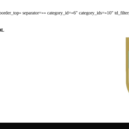
der_top» separator=»» category_id=»6″ category_ids=»10″ td_filter
OL