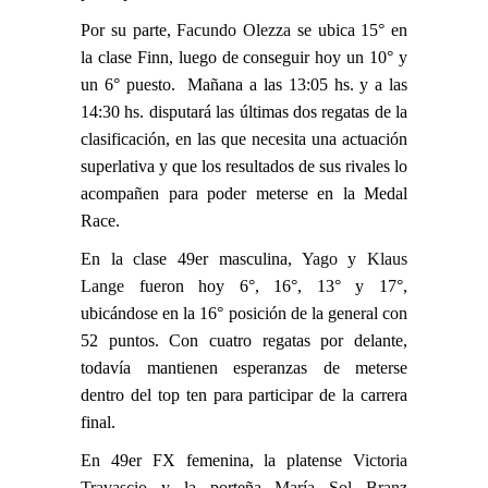
Por su parte,
Facundo Olezza
se ubica 15° en
la clase Finn, luego de conseguir hoy un 10° y
un 6° puesto. Mañana a las 13:05 hs. y a las
14:30 hs. disputará las últimas dos regatas de la
clasificación, en las que necesita una actuación
superlativa y que los resultados de sus rivales lo
acompañen para poder meterse en la Medal
Race.
En la clase 49er masculina,
Yago
y
Klaus
Lange
fueron hoy 6°, 16°, 13° y 17°,
ubicándose en la 16° posición de la general con
52 puntos. Con cuatro regatas por delante,
todavía mantienen esperanzas de meterse
dentro del top ten para participar de la carrera
final.
En 49er FX femenina, la platense
Victoria
Travascio
y la porteña
María Sol Branz