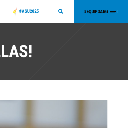
#ASU2025
#EQUIPOARG
LAS!