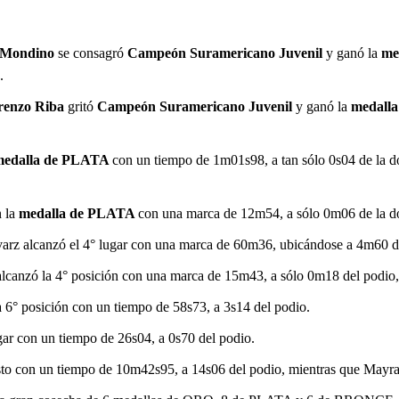
 Mondino
se consagró
Campeón Suramericano Juvenil
y ganó la
me
.
renzo Riba
gritó
Campeón Suramericano Juvenil
y ganó la
medall
medalla de PLATA
con un tiempo de 1m01s98, a tan sólo 0s04 de la d
n la
medalla de PLATA
con una marca de 12m54, a sólo 0m06 de la d
varz alcanzó el 4° lugar con una marca de 60m36, ubicándose a 4m60 d
lcanzó la 4° posición con una marca de 15m43, a sólo 0m18 del podio,
 6° posición con un tiempo de 58s73, a 3s14 del podio.
ar con un tiempo de 26s04, a 0s70 del podio.
o con un tiempo de 10m42s95, a 14s06 del podio, mientras que Mayra 