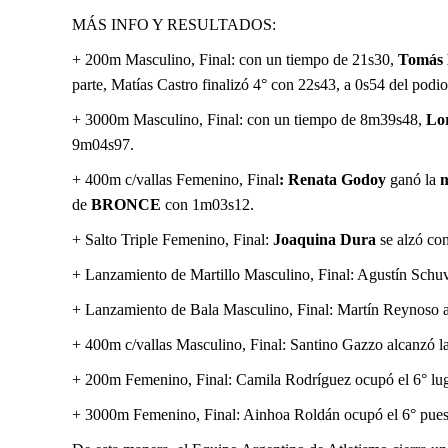
MÁS INFO Y RESULTADOS:
+ 200m Masculino, Final: con un tiempo de 21s30,
Tomás
parte, Matías Castro finalizó 4° con 22s43, a 0s54 del podio
+ 3000m Masculino, Final: con un tiempo de 8m39s48,
Lo
9m04s97.
+ 400m c/vallas Femenino, Final
: Renata Godoy
ganó la
de
BRONCE
con 1m03s12.
+ Salto Triple Femenino, Final:
Joaquina Dura
se alzó co
+ Lanzamiento de Martillo Masculino, Final: Agustín Schu
+ Lanzamiento de Bala Masculino, Final: Martín Reynoso a
+ 400m c/vallas Masculino, Final: Santino Gazzo alcanzó la
+ 200m Femenino, Final: Camila Rodríguez ocupó el 6° lug
+ 3000m Femenino, Final: Ainhoa Roldán ocupó el 6° puest