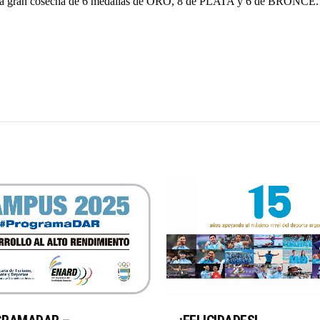
a una gran cosecha de 6 medallas de ORO, 8 de PLATA y 6 de BRONCE.