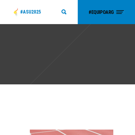
#ASU2025
#EQUIPOARG