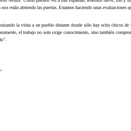
esó Néstor.“Como pueden ver a mis espaldas, tenemos nieve, frío y lluvia
la nos están abriendo las puertas. Estamos haciendo unas evaluaciones qu
nizando la visita a un pueblo distante donde sólo hay ocho chicos de 
laramente, el trabajo no solo exige conocimiento, sino también compromi
do”.
>>