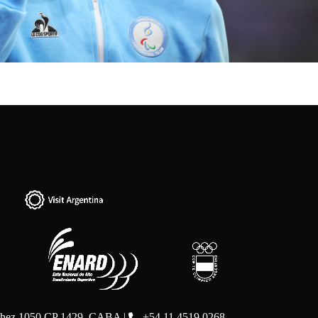
chez 1050 CP 1429, CABA |
+54 11 4519 0268