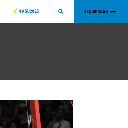
#ASU2025
#EQUIPOARG