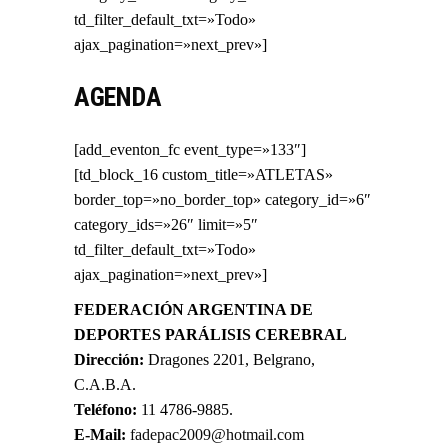
td_filter_default_txt=»Todo»
ajax_pagination=»next_prev»]
AGENDA
[add_eventon_fc event_type=»133″]
[td_block_16 custom_title=»ATLETAS»
border_top=»no_border_top» category_id=»6″
category_ids=»26″ limit=»5″
td_filter_default_txt=»Todo»
ajax_pagination=»next_prev»]
FEDERACIÓN ARGENTINA DE
DEPORTES PARÁLISIS CEREBRAL
Dirección:
Dragones 2201, Belgrano,
C.A.B.A.
Teléfono:
11 4786-9885.
E-Mail:
fadepac2009@hotmail.com