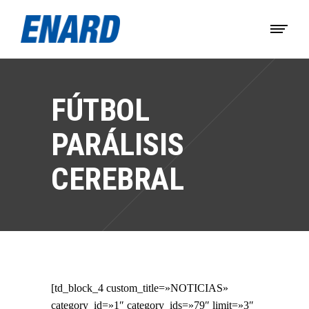
FÚTBOL
PARÁLISIS
CEREBRAL
[td_block_4 custom_title=»NOTICIAS»
category_id=»1″ category_ids=»79″ limit=»3″