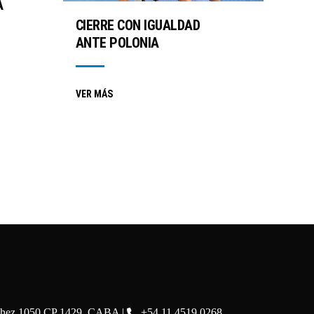
A
CIERRE CON IGUALDAD
ANTE POLONIA
VER MÁS
chez 1050 CP 1429, CABA |
+54 11 4519 0268