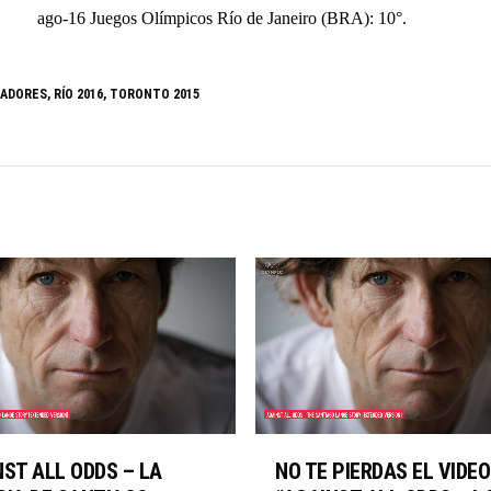
ago-16 Juegos Olímpicos Río de Janeiro (BRA): 10°.
IADORES
,
RÍO 2016
,
TORONTO 2015
NST ALL ODDS – LA
NO TE PIERDAS EL VIDEO