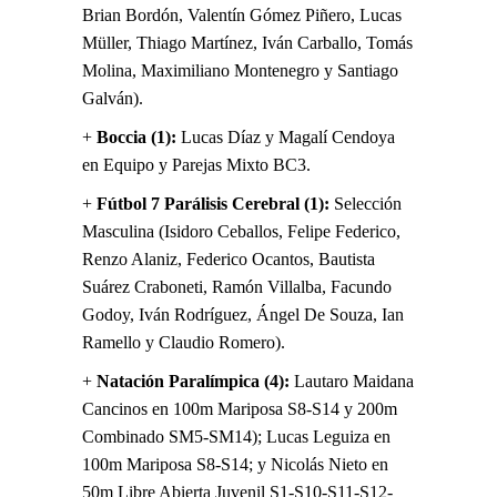
Brian Bordón, Valentín Gómez Piñero, Lucas
Müller, Thiago Martínez, Iván Carballo, Tomás
Molina, Maximiliano Montenegro y Santiago
Galván).
+
Boccia (1):
Lucas Díaz y Magalí Cendoya
en Equipo y Parejas Mixto BC3.
+
Fútbol 7 Parálisis Cerebral (1):
Selección
Masculina (Isidoro Ceballos, Felipe Federico,
Renzo Alaniz, Federico Ocantos, Bautista
Suárez Craboneti, Ramón Villalba, Facundo
Godoy, Iván Rodríguez, Ángel De Souza, Ian
Ramello y Claudio Romero).
+
Natación Paralímpica (4):
Lautaro Maidana
Cancinos en 100m Mariposa S8-S14 y 200m
Combinado SM5-SM14); Lucas Leguiza en
100m Mariposa S8-S14; y Nicolás Nieto en
50m Libre Abierta Juvenil S1-S10-S11-S12-