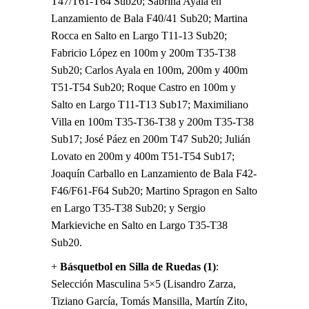
T47/T61-T64 Sub20; Sabrina Ayala en
Lanzamiento de Bala F40/41 Sub20; Martina
Rocca en Salto en Largo T11-13 Sub20;
Fabricio López en 100m y 200m T35-T38
Sub20; Carlos Ayala en 100m, 200m y 400m
T51-T54 Sub20; Roque Castro en 100m y
Salto en Largo T11-T13 Sub17; Maximiliano
Villa en 100m T35-T36-T38 y 200m T35-T38
Sub17; José Páez en 200m T47 Sub20; Julián
Lovato en 200m y 400m T51-T54 Sub17;
Joaquín Carballo en Lanzamiento de Bala F42-
F46/F61-F64 Sub20; Martino Spragon en Salto
en Largo T35-T38 Sub20; y Sergio
Markieviche en Salto en Largo T35-T38
Sub20.
+
Básquetbol en Silla de Ruedas (1)
:
Selección Masculina 5×5 (Lisandro Zarza,
Tiziano García, Tomás Mansilla, Martín Zito,