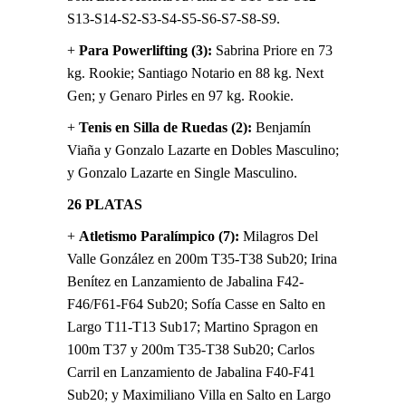
S13-S14-S2-S3-S4-S5-S6-S7-S8-S9.
+
Para Powerlifting (3):
Sabrina Priore en 73
kg. Rookie; Santiago Notario en 88 kg. Next
Gen; y Genaro Pirles en 97 kg. Rookie.
+
Tenis en Silla de Ruedas (2):
Benjamín
Viaña y Gonzalo Lazarte en Dobles Masculino;
y Gonzalo Lazarte en Single Masculino.
26 PLATAS
+
Atletismo Paralímpico (7):
Milagros Del
Valle González en 200m T35-T38 Sub20; Irina
Benítez en Lanzamiento de Jabalina F42-
F46/F61-F64 Sub20; Sofía Casse en Salto en
Largo T11-T13 Sub17; Martino Spragon en
100m T37 y 200m T35-T38 Sub20; Carlos
Carril en Lanzamiento de Jabalina F40-F41
Sub20; y Maximiliano Villa en Salto en Largo