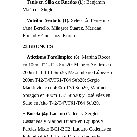
+
Tenis en Silla de Ruedas (1):
Benjamín
Viaña en Single.
+
Voleibol Sentado (1):
Selección Femenina
(Ana Bertello, Milagros Suárez, Mariana
Furlani y Constanza Korch.
23 BRONCES
+
Atletismo Paralímpico (6):
Martina Rocca
en 100m T11-T13 Sub20; Milagro Aguirre en
200m T11-T13 Sub20; Maximiliano López en
200m T42-T47/T61-T64 Sub20; Sergio
Markieviche en 400m T36 Sub20; Martino
Spragon en 400m T37 Sub20; y José Páez en
Salto en Alto T42-T47/T61-T64 Sub20.
+
Boccia (4):
Lautaro Cadenas, Sergio
Castañeda y Maribel Duarte en Equipos y
Parejas Mixto BC1-BC2; Lautaro Cadenas en
Individual BC1; Lucas Díaz en Individual