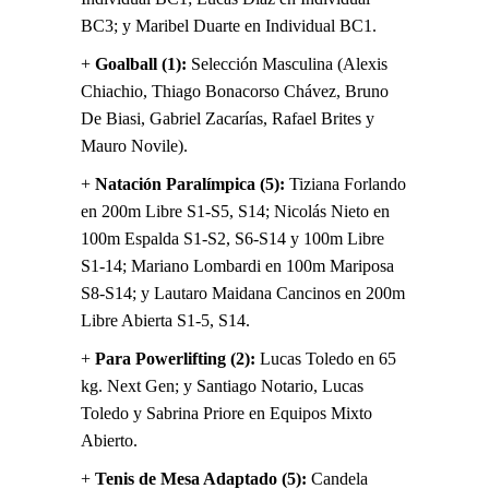
BC3; y Maribel Duarte en Individual BC1.
+
Goalball (1):
Selección Masculina (Alexis
Chiachio, Thiago Bonacorso Chávez, Bruno
De Biasi, Gabriel Zacarías, Rafael Brites y
Mauro Novile).
+
Natación Paralímpica (5):
Tiziana Forlando
en 200m Libre S1-S5, S14; Nicolás Nieto en
100m Espalda S1-S2, S6-S14 y 100m Libre
S1-14; Mariano Lombardi en 100m Mariposa
S8-S14; y Lautaro Maidana Cancinos en 200m
Libre Abierta S1-5, S14.
+
Para Powerlifting (2):
Lucas Toledo en 65
kg. Next Gen; y Santiago Notario, Lucas
Toledo y Sabrina Priore en Equipos Mixto
Abierto.
+
Tenis de Mesa Adaptado (5):
Candela