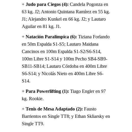
+
Judo para Ciegos (4):
Candela Pogonza en
63 kg. J2; Antonio Quintana Ramírez en 55 kg.
J1; Alejandro Kunkel en 66 kg. J2; y Lautaro
Aguilar en 81 kg. J1.
+
Natación Paralímpica (6):
Tiziana Forlando
en 50m Espalda S1-S5; Lautaro Maidana
Cancinos en 100m Espalda S1-S2/S6-S14,
100m Libre S1-S14 y 100m Pecho SB4-SB9-
SB11-SB14; Lautaro Córdoba en 400m Libre
S6-S14; y Nicolás Nieto en 400m Libre S6-
S14.
+
Para Powerlifting (1):
Tiago Engler en 97
kg. Rookie.
+
Tenis de Mesa Adaptado (2):
Fausto
Barrientos en Single TT8; y Ethan Skliarsky en
Single TT9.