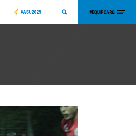
#ASU2025
#EQUIPOARG