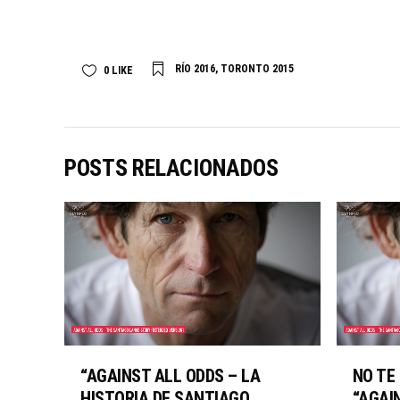
RÍO 2016
,
TORONTO 2015
0
LIKE
POSTS RELACIONADOS
“AGAINST ALL ODDS – LA
NO TE 
HISTORIA DE SANTIAGO
“AGAI