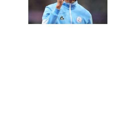
ITERÓI
URICE
NA EN