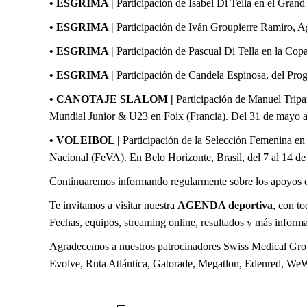
• ESGRIMA |
Participación de Isabel Di Tella en el Gra
• ESGRIMA |
Participación de Iván Groupierre Ramiro, A
• ESGRIMA |
Participación de Pascual Di Tella en la Co
• ESGRIMA |
Participación de Candela Espinosa, del Pro
• CANOTAJE SLALOM |
Participación de Manuel Trip
Mundial Junior & U23 en Foix (Francia). Del 31 de mayo al 1
• VOLEIBOL |
Participación de la Selección Femenina en
Nacional (FeVA). En Belo Horizonte, Brasil, del 7 al 14 de ju
Continuaremos informando regularmente sobre los apoyos 
Te invitamos a visitar nuestra
AGENDA deportiva
, con t
Fechas, equipos, streaming online, resultados y más inform
Agradecemos a nuestros patrocinadores Swiss Medical Grou
Evolve, Ruta Atlántica, Gatorade, Megatlon, Edenred, We