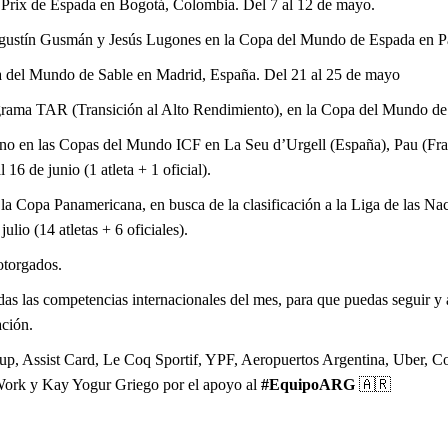
nd Prix de Espada en Bogotá, Colombia. Del 7 al 12 de mayo.
gustín Gusmán y Jesús Lugones en la Copa del Mundo de Espada en París
pa del Mundo de Sable en Madrid, España. Del 21 al 25 de mayo
grama TAR (Transición al Alto Rendimiento), en la Copa del Mundo de
ano en las Copas del Mundo ICF en La Seu d’Urgell (España), Pau (Fr
6 de junio (1 atleta + 1 oficial).
 la Copa Panamericana, en busca de la clasificación a la Liga de las N
lio (14 atletas + 6 oficiales).
otorgados.
odas las competencias internacionales del mes, para que puedas seguir y 
ación.
p, Assist Card, Le Coq Sportif, YPF, Aeropuertos Argentina, Uber, C
Work y Kay Yogur Griego por el apoyo al
#EquipoARG
🇦🇷