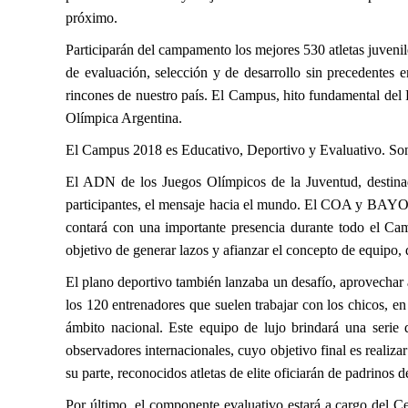
próximo.
Participarán del campamento los mejores 530 atletas juvenile
de evaluación, selección y de desarrollo sin precedentes 
rincones de nuestro país. El Campus, hito fundamental del
Olímpica Argentina.
El Campus 2018 es Educativo, Deportivo y Evaluativo. Son l
El ADN de los Juegos Olímpicos de la Juventud, destinad
participantes, el mensaje hacia el mundo. El COA y BAYOGO
contará con una importante presencia durante todo el Cam
objetivo de generar lazos y afianzar el concepto de equipo, 
El plano deportivo también lanzaba un desafío, aprovechar 
los 120 entrenadores que suelen trabajar con los chicos, e
ámbito nacional. Este equipo de lujo brindará una serie
observadores internacionales, cuyo objetivo final es realiz
su parte, reconocidos atletas de elite oficiarán de padrinos 
Por último, el componente evaluativo estará a cargo del C