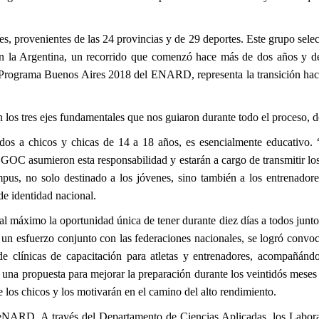
s, provenientes de las 24 provincias y de 29 deportes. Este grupo selec
en la Argentina, un recorrido que comenzó hace más de dos años y de
 Programa Buenos Aires 2018 del ENARD, representa la transición hacia
os tres ejes fundamentales que nos guiaron durante todo el proceso, de
os a chicos y chicas de 14 a 18 años, es esencialmente educativo. “
C asumieron esta responsabilidad y estarán a cargo de transmitir los
pus, no solo destinado a los jóvenes, sino también a los entrenador
de identidad nacional.
al máximo la oportunidad única de tener durante diez días a todos jun
n un esfuerzo conjunto con las federaciones nacionales, se logró convoc
 de clínicas de capacitación para atletas y entrenadores, acompañán
ar una propuesta para mejorar la preparación durante los veintidós mese
de los chicos y los motivarán en el camino del alto rendimiento.
eNARD. A través del Departamento de Ciencias Aplicadas, los Laborato