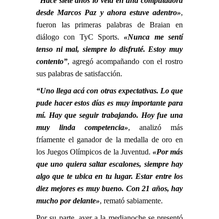
“Hace siete años lo veía en una computadora
desde Marcos Paz y ahora estuve adentro»
,
fueron las primeras palabras de Braian en
diálogo con TyC Sports.
«Nunca me sentí
tenso ni mal, siempre lo disfruté. Estoy muy
contento”
, agregó acompañando con el rostro
sus palabras de satisfacción.
“Uno llega acá con otras expectativas. Lo que
pude hacer estos días es muy importante para
mí. Hay que seguir trabajando. Hoy fue una
muy linda competencia»
, analizó más
fríamente el ganador de la medalla de oro en
los Juegos Olímpicos de la Juventud.
«Por más
que uno quiera saltar escalones, siempre hay
algo que te ubica en tu lugar. Estar entre los
diez mejores es muy bueno. Con 21 años, hay
mucho por delante»
, remató sabiamente.
Por su parte, ayer a la medianoche se presentó