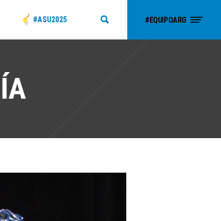
#ASU2025
#EQUIPOARG
ÍA