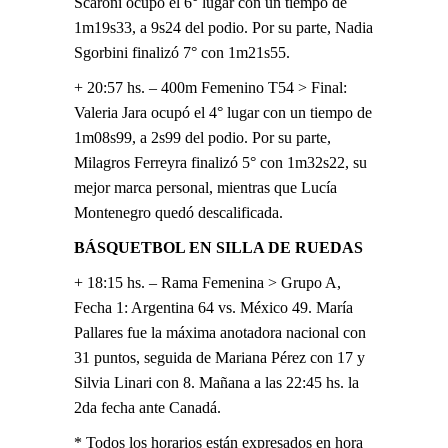
Scaroni ocupó el 6° lugar con un tiempo de
1m19s33, a 9s24 del podio. Por su parte, Nadia
Sgorbini finalizó 7° con 1m21s55.
+ 20:57 hs. – 400m Femenino T54 > Final:
Valeria Jara ocupó el 4° lugar con un tiempo de
1m08s99, a 2s99 del podio. Por su parte,
Milagros Ferreyra finalizó 5° con 1m32s22, su
mejor marca personal, mientras que Lucía
Montenegro quedó descalificada.
BÁSQUETBOL EN SILLA DE RUEDAS
+ 18:15 hs. – Rama Femenina > Grupo A,
Fecha 1: Argentina 64 vs. México 49. María
Pallares fue la máxima anotadora nacional con
31 puntos, seguida de Mariana Pérez con 17 y
Silvia Linari con 8. Mañana a las 22:45 hs. la
2da fecha ante Canadá.
* Todos los horarios están expresados en hora