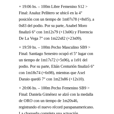
+ 19:06 hs. – 100m Libre Femenino S12 >
Final: Analuz Pellitero se ubicó en la 4°
posición con un tiempo de 1m07s78 (+8s05), a
0s83 del podio. Por su parte, Anabel Moro
finalizó 6° con 1m12s79 (+13s06) y Florencia
De La Vega 7° con 1m22s82 (+23s09).
+ 19:59 hs. – 100m Pecho Masculino SB9 >
Final: Santiago Senestro ocupó el 5° lugar con
un tiempo de 1m17s72 (+5s96), a 1s91 del
podio. Por su parte, Elián Centurión finalizó 6°
con 1m18s74 (+6s98), mientras que Axel
Daraio quedó 7° con 1m23s86 (+12s10).
+ 20:06 hs. – 100m Pecho Femenino SB9 >
Final: Daniela Giménez se alzó con la medalla
de ORO con un tiempo de 1m20s46,
registrando el nuevo récord parapanamericano.
La chaqueña completa una actuación