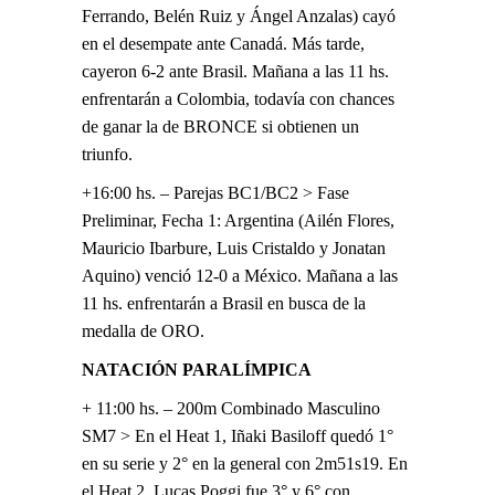
Ferrando, Belén Ruiz y Ángel Anzalas) cayó
en el desempate ante Canadá. Más tarde,
cayeron 6-2 ante Brasil. Mañana a las 11 hs.
enfrentarán a Colombia, todavía con chances
de ganar la de BRONCE si obtienen un
triunfo.
+16:00 hs. – Parejas BC1/BC2 > Fase
Preliminar, Fecha 1: Argentina (Ailén Flores,
Mauricio Ibarbure, Luis Cristaldo y Jonatan
Aquino) venció 12-0 a México. Mañana a las
11 hs. enfrentarán a Brasil en busca de la
medalla de ORO.
NATACIÓN PARALÍMPICA
+ 11:00 hs. – 200m Combinado Masculino
SM7 > En el Heat 1, Iñaki Basiloff quedó 1°
en su serie y 2° en la general con 2m51s19. En
el Heat 2, Lucas Poggi fue 3° y 6° con