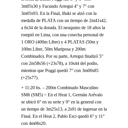
3m05s30 y Facundo Arregui 4° y 7° con
3m05s93. En la Final, Iñaki se alzó con la
medalla de PLATA con un tiempo de 2m41s42,
a 6s34 de la dorada. El neuquino de 18 años la
rompió en Lima, con una cosecha personal de
1 ORO (400m Libre) y 4 PLATAS (50m y
100m Libre, 50m Mariposa y 200m
Combinado). Por su parte, Arregui finalizó 5°
con 2m58s56 (+23s78), a 10s44 del podio,
mientras que Poggi quedó 7° con 3m00s85
(+25s77).
+ 11:20 hs. – 200m Combinado Masculino
SM6 (SM5) > En el Heat 1, Germán Arévalo
se ubicó 6° en su serie y 9° en la general con
un tiempo de 3m25s13, a 2s91 de ingresar en la
Final. En el Heat 2, Pablo Esci quedó 6° y 11°
con 4m06s20.