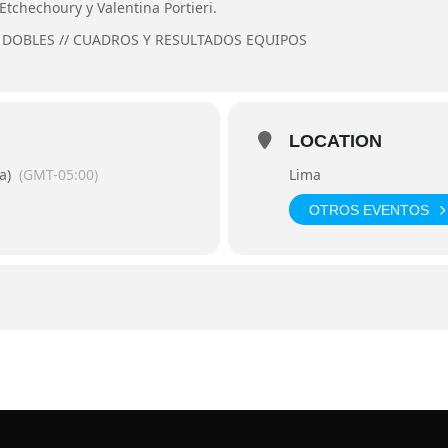
Etchechoury y Valentina Portieri.
 DOBLES
//
CUADROS Y RESULTADOS EQUIPOS
LOCATION
a)
(GMT-05:00)
Lima
OTROS EVENTOS