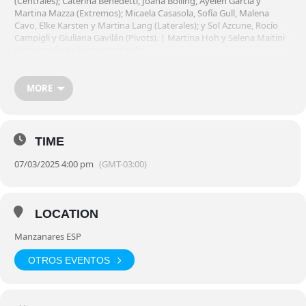
(Centrales); Caterina Benedetti, Joana Bolling, Ayelén García y
Martina Mazza (Extremos); Micaela Casasola, Sofía Gull, Malena
Cavo, Elke Karsten y Martina Lang (Laterales); y Sol Azcune, Rocío
Campigli y Giuliana Gavilán (Pivots). | Martina Hoh y Selena Maitini
participarán de la concentración.
Head Coach:
Mariano Muñoz.
MORE
Cronograma de Argentina
(hora de nuestro país)
> Jueves 06, 16:00 hs. – Fecha 01: La Garra vs. España.
> Viernes 07, 16:00 hs. – Fecha 02: La Garra vs. Austria.
WEB CAHANDBALL
TIME
07/03/2025 4:00 pm
(GMT-03:00)
LOCATION
Manzanares ESP
OTROS EVENTOS