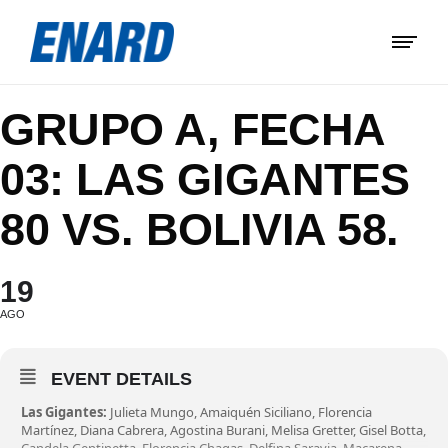
GRUPO A, FECHA
03: LAS GIGANTES
80 VS. BOLIVIA 58.
19
AGO
EVENT DETAILS
Las Gigantes:
Julieta Mungo, Amaiquén Siciliano, Florencia
Martínez, Diana Cabrera, Agostina Burani, Melisa Gretter, Gisel Botta,