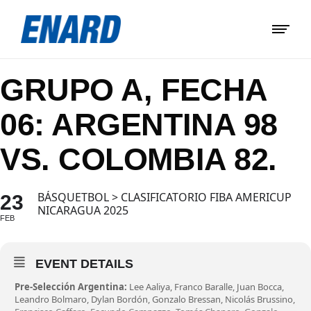
GRUPO A, FECHA
06: ARGENTINA 98
VS. COLOMBIA 82.
BÁSQUETBOL > CLASIFICATORIO FIBA AMERICUP
23
NICARAGUA 2025
FEB
EVENT DETAILS
Pre-Selección Argentina:
Lee Aaliya, Franco Baralle, Juan Bocca,
Leandro Bolmaro, Dylan Bordón, Gonzalo Bressan, Nicolás Brussino,