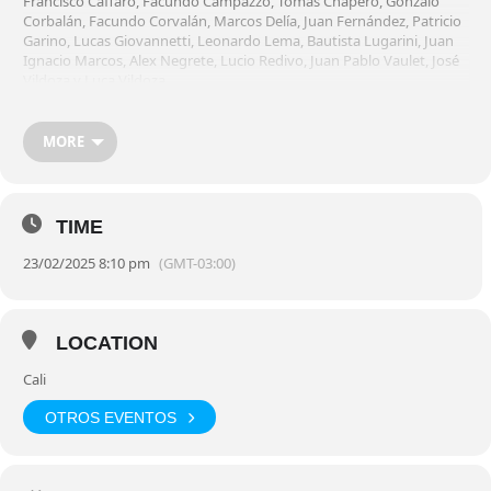
Francisco Caffaro, Facundo Campazzo, Tomás Chapero, Gonzalo
Corbalán, Facundo Corvalán, Marcos Delía, Juan Fernández, Patricio
Garino, Lucas Giovannetti, Leonardo Lema, Bautista Lugarini, Juan
Ignacio Marcos, Alex Negrete, Lucio Redivo, Juan Pablo Vaulet, José
Vildoza y Luca Vildoza.
Cuerpo Técnico:
Nicolás Casalanguida (Entrenador), Leonardo
Gutiérrez, Guido Fabbris y Pablo Albertinazzi.
MORE
MINISITIO FIBA DEL PARTIDO
TIME
23/02/2025 8:10 pm
(GMT-03:00)
LOCATION
Cali
OTROS EVENTOS