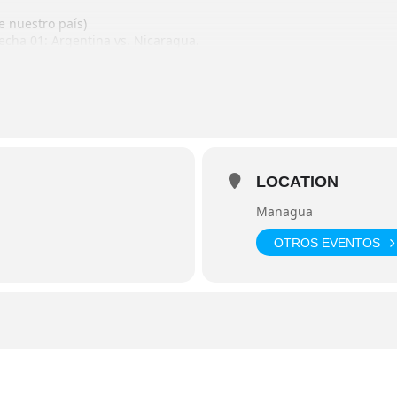
e nuestro país)
fecha 01: Argentina vs. Nicaragua.
 fecha 02: Argentina vs. República Dominicana.
cha 03: Argentina vs. Colombia.
uesto y FINAL.
LOCATION
Managua
OTROS EVENTOS