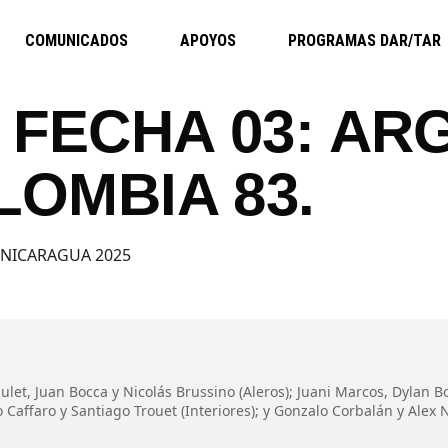
COMUNICADOS
APOYOS
PROGRAMAS DAR/TAR
 FECHA 03: AR
LOMBIA 83.
 NICARAGUA 2025
ulet, Juan Bocca y Nicolás Brussino (Aleros); Juani Marcos, Dylan B
Caffaro y Santiago Trouet (Interiores); y Gonzalo Corbalán y Alex N