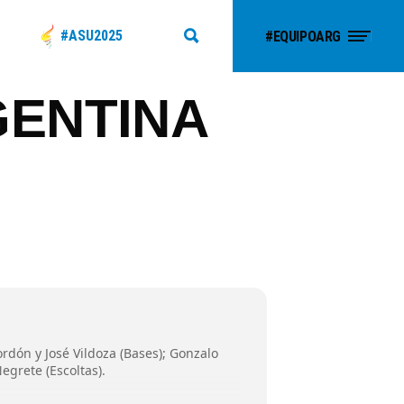
#ASU2025
#EQUIPOARG
GENTINA
ordón y José Vildoza (Bases); Gonzalo
egrete (Escoltas).