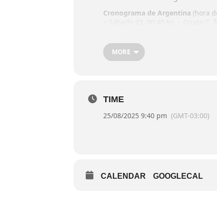
Cronograma de Argentina
(hora d
> Sábado 23, 00:40 hs. – Grupo C, 
> Domingo 24, 19:10 hs. – Grupo C,
> Lunes 25, 21:40 hs. – Grupo C, fe
> Jueves 28 – 4tos de Final.
MORE
> Sábado 30 – Semifinales.
> Domingo 31 – Partido por el 3° p
MINISITIO FIBA DE LA COPA
TIME
25/08/2025 9:40 pm
(GMT-03:00)
CALENDAR
GOOGLECAL