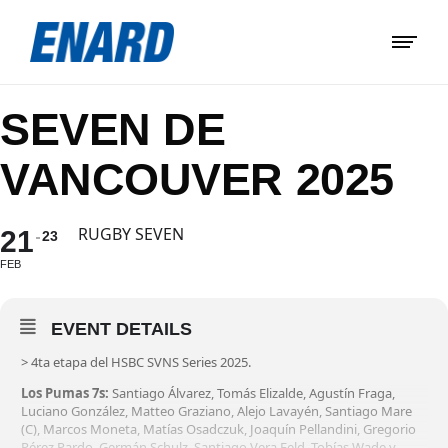
SEVEN DE
VANCOUVER 2025
RUGBY SEVEN
21
23
FEB
EVENT DETAILS
> 4ta etapa del HSBC SVNS Series 2025.
Los Pumas 7s:
Santiago Álvarez, Tomás Elizalde, Agustín Fraga,
Luciano González, Matteo Graziano, Alejo Lavayén, Santiago Mare
(C), Marcos Moneta, Matías Osadczuk, Joaquín Pellandini, Gregorio
Pérez Pardo, Germán Schulz, Santiago Vera Feld, Tobías Wade y