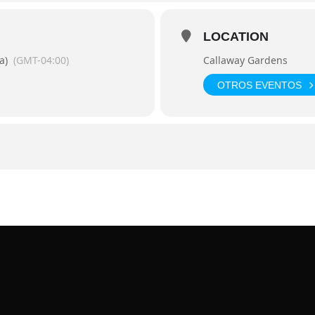
LOCATION
a)
(GMT-04:00)
Callaway Gardens
OTROS EVENTOS