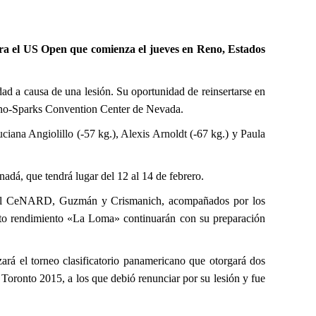
ara el US Open que comienza el jueves en Reno, Estados
ad a causa de una lesión. Su oportunidad de reinsertarse en
l Reno-Sparks Convention Center de Nevada.
ciana Angiolillo
(-57 kg.),
Alexis Arnoldt
(-67 kg.) y
Paula
adá, que tendrá lugar del 12 al 14 de febrero.
 en el CeNARD, Guzmán y Crismanich, acompañados por los
alto rendimiento «La Loma» continuarán con su preparación
ará el torneo clasificatorio panamericano que otorgará dos
 Toronto 2015, a los que debió renunciar por su lesión y fue