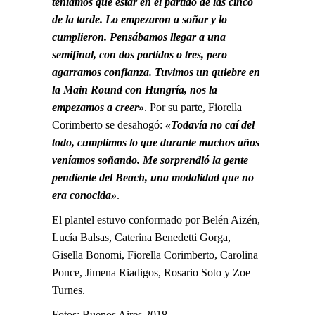
teníamos que estar en el partido de las cinco
de la tarde. Lo empezaron a soñar y lo
cumplieron. Pensábamos llegar a una
semifinal, con dos partidos o tres, pero
agarramos confianza. Tuvimos un quiebre en
la Main Round con Hungría, nos la
empezamos a creer»
. Por su parte, Fiorella
Corimberto se desahogó:
«Todavía no caí del
todo, cumplimos lo que durante muchos años
veníamos soñando. Me sorprendió la gente
pendiente del Beach, una modalidad que no
era conocida»
.
El plantel estuvo conformado por Belén Aizén,
Lucía Balsas, Caterina Benedetti Gorga,
Gisella Bonomi, Fiorella Corimberto, Carolina
Ponce, Jimena Riadigos, Rosario Soto y Zoe
Turnes.
Fotos: Buenos Aires 2018.