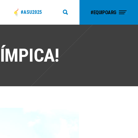
#ASU2025
#EQUIPOARG
ÍMPICA!