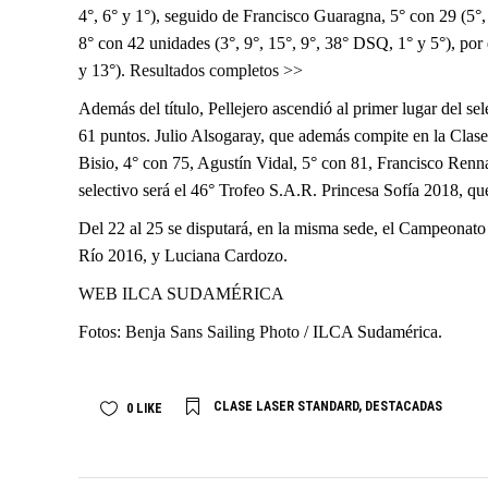
4°, 6° y 1°), seguido de Francisco Guaragna, 5° con 29 (5°, 
8° con 42 unidades (3°, 9°, 15°, 9°, 38° DSQ, 1° y 5°), por
y 13°).
Resultados completos >>
Además del título, Pellejero ascendió al primer lugar del
61 puntos. Julio Alsogaray, que además compite en la Clas
Bisio, 4° con 75, Agustín Vidal, 5° con 81, Francisco Renna
selectivo será el 46° Trofeo S.A.R. Princesa Sofía 2018, que
Del 22 al 25 se disputará, en la misma sede, el Campeonato 
Río 2016, y Luciana Cardozo.
WEB ILCA SUDAMÉRICA
Fotos:
Benja Sans Sailing Photo
/ ILCA Sudamérica.
CLASE LASER STANDARD
,
DESTACADAS
0
LIKE