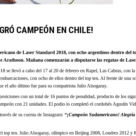
GRÓ CAMPEÓN EN CHILE!
icano de Laser Standard 2018, con ocho argentinos dentro del top 
ue Arathoon. Mañana comenzarán a disputarse las regatas de Laser 
e llevó a cabo del 17 al 20 de febrero en Rapel, Las Cabras, con la p
embarcaciones, con ocho de ellos dentro del top ten. Al frente de una so
e el año último fue para su compatriota Julio Alsogaray.
 posiciones con un total de 16 puntos de penalidad, producto de los siguie
mpeón con 21 unidades. El podio lo completó el cordobés Agustín Vidal 
 través de
su cuenta de Instagram
:
“¡Campeón Sudamericano! Alegría i
el top ten.
Julio Alsogaray
, olímpico en Beijing 2008, Londres 2012 y Rí