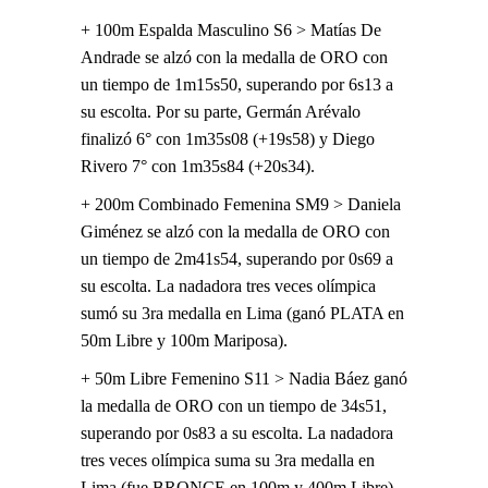
+ 100m Espalda Masculino S6 > Matías De
Andrade se alzó con la medalla de ORO con
un tiempo de 1m15s50, superando por 6s13 a
su escolta. Por su parte, Germán Arévalo
finalizó 6° con 1m35s08 (+19s58) y Diego
Rivero 7° con 1m35s84 (+20s34).
+ 200m Combinado Femenina SM9 > Daniela
Giménez se alzó con la medalla de ORO con
un tiempo de 2m41s54, superando por 0s69 a
su escolta. La nadadora tres veces olímpica
sumó su 3ra medalla en Lima (ganó PLATA en
50m Libre y 100m Mariposa).
+ 50m Libre Femenino S11 > Nadia Báez ganó
la medalla de ORO con un tiempo de 34s51,
superando por 0s83 a su escolta. La nadadora
tres veces olímpica suma su 3ra medalla en
Lima (fue BRONCE en 100m y 400m Libre).