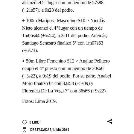
alcanzó el 5° lugar con un tiempo de 57s88
(+21s57), a 9s28 del podio.
+ 100m Mariposa Masculino S10 > Nicolás
Nieto alcanzó el 4° lugar con un tiempo de
1m06s44 (+5s54), a 2s11 del podio. Además,
Santiago Senestro finalizó 5° con 1m07s63
(+6s73).
+ 50m Libre Femenino S12 > Analuz Pellitero
ocupó el 4° puesto con un tiempo de 30s66
(+3s22), a 0s19 del podio. Por su parte, Anabel
Moro finalizó 6° con 32s53 (+5s09) y
Florencia De La Vega 7° con 36s66 (+9s22).
Fotos: Lima 2019.
0
LIKE
DESTACADAS
,
LIMA 2019