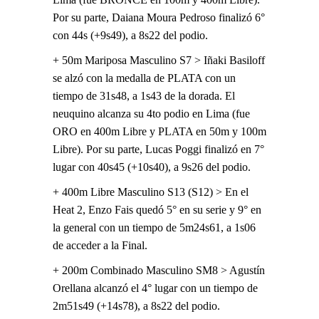
Por su parte, Daiana Moura Pedroso finalizó 6°
con 44s (+9s49), a 8s22 del podio.
+ 50m Mariposa Masculino S7 > Iñaki Basiloff
se alzó con la medalla de PLATA con un
tiempo de 31s48, a 1s43 de la dorada. El
neuquino alcanza su 4to podio en Lima (fue
ORO en 400m Libre y PLATA en 50m y 100m
Libre). Por su parte, Lucas Poggi finalizó en 7°
lugar con 40s45 (+10s40), a 9s26 del podio.
+ 400m Libre Masculino S13 (S12) > En el
Heat 2, Enzo Fais quedó 5° en su serie y 9° en
la general con un tiempo de 5m24s61, a 1s06
de acceder a la Final.
+ 200m Combinado Masculino SM8 > Agustín
Orellana alcanzó el 4° lugar con un tiempo de
2m51s49 (+14s78), a 8s22 del podio.