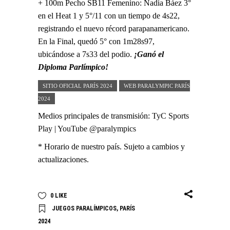
+ 100m Pecho SB11 Femenino: Nadia Báez 3°
en el Heat 1 y 5°/11 con un tiempo de 4s22,
registrando el nuevo récord parapanamericano.
En la Final, quedó 5° con 1m28s97,
ubicándose a 7s33 del podio.
¡Ganó el
Diploma Parlímpico!
SITIO OFICIAL PARÍS 2024
WEB PARALYMPIC PARÍS
2024
Medios principales de transmisión:
TyC Sports
Play
|
YouTube @paralympics
* Horario de nuestro país. Sujeto a cambios y
actualizaciones.
0
LIKE
JUEGOS PARALÍMPICOS
,
PARÍS
2024