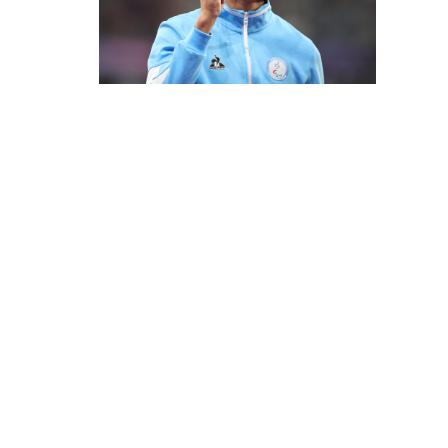
N
NTAL!
9 |