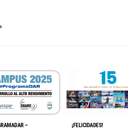
S
GRAMADAR –
¡FELICIDADES!