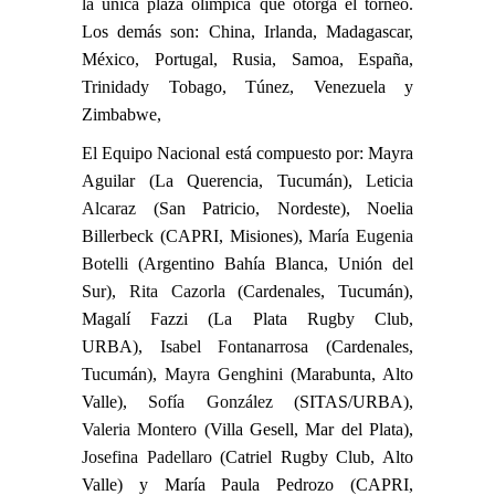
la única plaza olímpica que otorga el torneo.
Los demás son: China, Irlanda, Madagascar,
México, Portugal, Rusia, Samoa, España,
Trinidady Tobago, Túnez, Venezuela y
Zimbabwe,
El Equipo Nacional está compuesto por: Mayra
Aguilar (La Querencia, Tucumán),
Leticia
Alcaraz
(San Patricio, Nordeste), Noelia
Billerbeck (CAPRI, Misiones),
María Eugenia
Botelli
(Argentino Bahía Blanca, Unión del
Sur),
Rita Cazorla
(Cardenales, Tucumán),
Magalí Fazzi (La Plata Rugby Club,
URBA),
Isabel Fontanarrosa
(Cardenales,
Tucumán),
Mayra Genghini
(Marabunta, Alto
Valle),
Sofía González
(SITAS/URBA),
Valeria Montero
(Villa Gesell, Mar del Plata),
Josefina Padellaro
(Catriel Rugby Club, Alto
Valle) y María Paula Pedrozo (CAPRI,