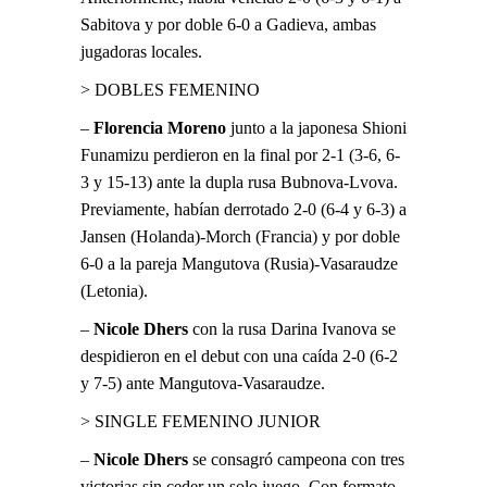
Sabitova y por doble 6-0 a Gadieva, ambas
jugadoras locales.
> DOBLES FEMENINO
–
Florencia Moreno
junto a la japonesa Shioni
Funamizu perdieron en la final por 2-1 (3-6, 6-
3 y 15-13) ante la dupla rusa Bubnova-Lvova.
Previamente, habían derrotado 2-0 (6-4 y 6-3) a
Jansen (Holanda)-Morch (Francia) y por doble
6-0 a la pareja Mangutova (Rusia)-Vasaraudze
(Letonia).
–
Nicole Dhers
con la rusa Darina Ivanova se
despidieron en el debut con una caída 2-0 (6-2
y 7-5) ante Mangutova-Vasaraudze.
> SINGLE FEMENINO JUNIOR
–
Nicole Dhers
se consagró campeona con tres
victorias sin ceder un solo juego. Con formato