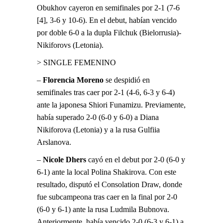
Obukhov cayeron en semifinales por 2-1 (7-6
[4], 3-6 y 10-6). En el debut, habían vencido
por doble 6-0 a la dupla Filchuk (Bielorrusia)-
Nikiforovs (Letonia).
> SINGLE FEMENINO
–
Florencia Moreno
se despidió en
semifinales tras caer por 2-1 (4-6, 6-3 y 6-4)
ante la japonesa Shiori Funamizu. Previamente,
había superado 2-0 (6-0 y 6-0) a Diana
Nikiforova (Letonia) y a la rusa Gulfiia
Arslanova.
–
Nicole Dhers
cayó en el debut por 2-0 (6-0 y
6-1) ante la local Polina Shakirova. Con este
resultado, disputó el Consolation Draw, donde
fue subcampeona tras caer en la final por 2-0
(6-0 y 6-1) ante la rusa Ludmila Bubnova.
Anteriormente, había vencido 2-0 (6-3 y 6-1) a